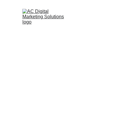
HOME
CHI SONO
SERVIZI
DIGIT
PROFES
Se sei un libero professionista
natura) o un Imprenditore sai 
DIGITAL MARKETING
CO